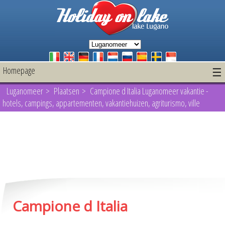
Homepage
☰
Luganomeer
>
Plaatsen
> Campione d Italia Luganomeer vakantie -
hotels, campings, appartementen, vakantiehuizen, agriturismo, ville
Campione d Italia