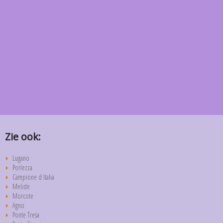
Zie ook:
Lugano
Porlezza
Campione d Italia
Melide
Morcote
Agno
Ponte Tresa