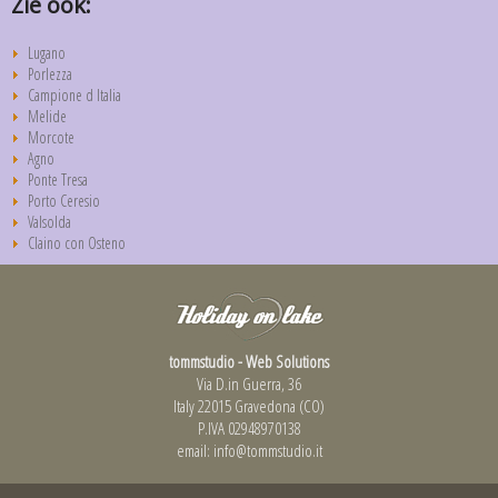
Zie ook:
Lugano
Porlezza
Campione d Italia
Melide
Morcote
Agno
Ponte Tresa
Porto Ceresio
Valsolda
Claino con Osteno
tommstudio - Web Solutions
Via D.in Guerra, 36
Italy 22015 Gravedona (CO)
P.IVA 02948970138
email:
info@tommstudio.it