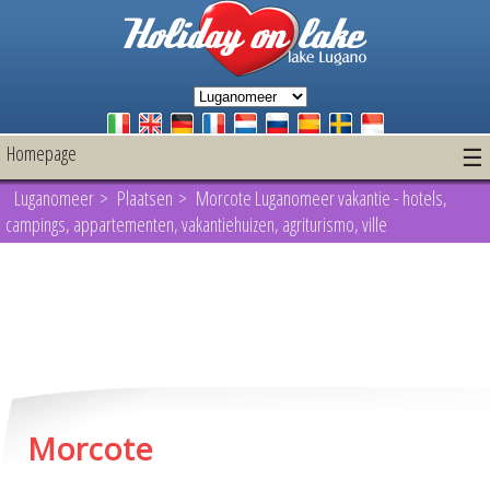
Homepage
☰
Luganomeer
>
Plaatsen
> Morcote Luganomeer vakantie - hotels,
campings, appartementen, vakantiehuizen, agriturismo, ville
Morcote