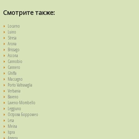
Смотрите также:
Locarno
Luino
Stresa
Arona
Brissago
Ascona
Cannobio
Cannero
Ghiffa
Maccagno
Porto Valtravaglia
Verbania
Baveno
Laveno-Mombello
Leggiuno
Острова Борромео
Lesa
Meina
Ispra
Angera