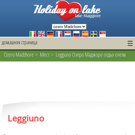
домашняя страница
☰
Ozero Madzhore
>
Mест
> Leggiuno Озеро Маджоре отдых отели
Leggiuno