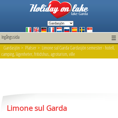
Ingångssida
☰
Gardasjön
>
Platser
> Limone sul Garda Gardasjön semester - hotell,
camping, lägenheter, fritidshus, agroturism, ville
Limone sul Garda