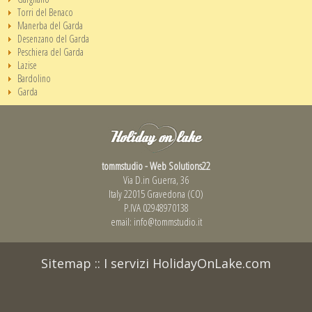
Torri del Benaco
Manerba del Garda
Desenzano del Garda
Peschiera del Garda
Lazise
Bardolino
Garda
tommstudio - Web Solutions22
Via D.in Guerra, 36
Italy 22015 Gravedona (CO)
P.IVA 02948970138
email:
info@tommstudio.it
Sitemap
::
I servizi HolidayOnLake.com