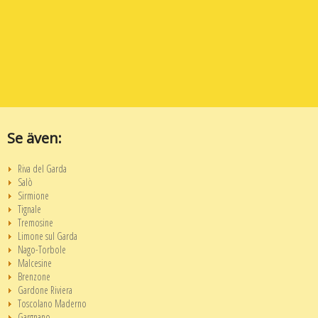
Se även:
Riva del Garda
Salò
Sirmione
Tignale
Tremosine
Limone sul Garda
Nago-Torbole
Malcesine
Brenzone
Gardone Riviera
Toscolano Maderno
Gargnano