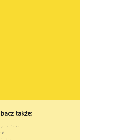
bacz także:
iva del Garda
alò
irmione