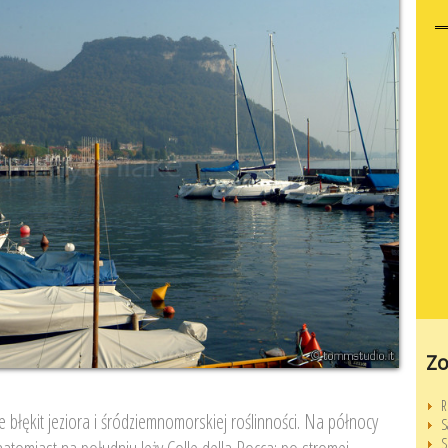
Zo
R
 błękit jeziora i śródziemnomorskiej roślinności. Na północy
S
S