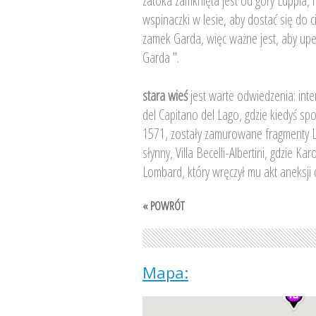
zatoka zamknięta jest od góry Luppia, 
wspinaczki w lesie, aby dostać się do 
zamek Garda, więc ważne jest, aby upew
Garda ".
stara wieś
jest warte odwiedzenia: inte
del Capitano del Lago, gdzie kiedyś s
1571, zostały zamurowane fragmenty Lo
słynny, Villa Becelli-Albertini, gdzie K
Lombard, który wręczył mu akt aneksji
« POWRÓT
Mapa: