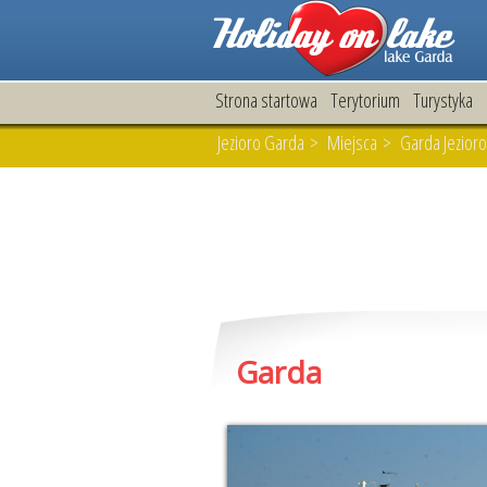
Strona startowa
Terytorium
Turystyka
Jezioro Garda
>
Miejsca
> Garda Jezioro 
Garda