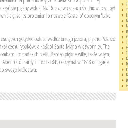
natomiast na południu leży Colle della Rocca: po stromej
T
cieszyć się piękny widok. Na Rocca, w czasach średniowiecza, był
T
nić się, że jezioro zmieniło nazwę z 'Castello' obecnym 'Lake
L
N
M
B
G
resujących gotyckie pałace wzdłuż brzegu jeziora, piękne Palazzo
T
potkał cechu rybaków, a kościół Santa Maria w dzwonnicy, The
G
mbard i romańskich rzeźb. Bardzo piękne wille, także w tym,
T
M
arol Albert (król Sardynii 1831-1849) otrzymał w 1848 delegację
D
 do swego królestwa.
P
L
B
G