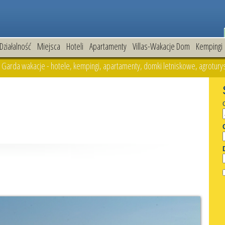
Działalność
Miejsca
Hoteli
Apartamenty
Villas-Wakacje Dom
Kempingi
Garda wakacje - hotele, kempingi, apartamenty, domki letniskowe, agroturyst