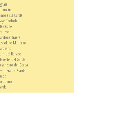
ignale
remosine
imone sul Garda
ago-Torbole
alcesine
renzone
ardone Riviera
oscolano Maderno
argnano
orri del Benaco
anerba del Garda
esenzano del Garda
eschiera del Garda
azise
ardolino
arda