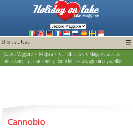
Strona startowa
☰
Jezioro Maggiore
>
Miejsca
> Cannobio Jezioro Maggiore wakacje -
hotele, kempingi, apartamenty, domki letniskowe, agroturystyka, ville
Cannobio