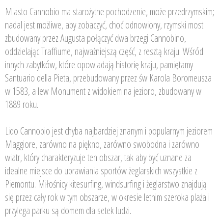
Miasto Cannobio ma starożytne pochodzenie, może przedrzymskim;
nadal jest możliwe, aby zobaczyć, choć odnowiony, rzymski most
zbudowany przez Augusta połączyć dwa brzegi Cannobino,
oddzielając Traffiume, najważniejszą część, z resztą kraju. Wśród
innych zabytków, które opowiadają historię kraju, pamiętamy
Santuario della Pieta, przebudowany przez św Karola Boromeusza
w 1583, a lew Monument z widokiem na jezioro, zbudowany w
1889 roku.
Lido Cannobio jest chyba najbardziej znanym i popularnym jeziorem
Maggiore, zarówno na piękno, zarówno swobodna i zarówno
wiatr, który charakteryzuje ten obszar, tak aby być uznane za
idealne miejsce do uprawiania sportów żeglarskich wszystkie z
Piemontu. Miłośnicy kitesurfing, windsurfing i żeglarstwo znajdują
się przez cały rok w tym obszarze, w okresie letnim szeroka plaża i
przylega parku są domem dla setek ludzi.