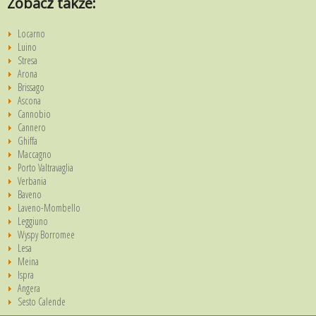
Zobacz także:
Locarno
Luino
Stresa
Arona
Brissago
Ascona
Cannobio
Cannero
Ghiffa
Maccagno
Porto Valtravaglia
Verbania
Baveno
Laveno-Mombello
Leggiuno
Wyspy Borromee
Lesa
Meina
Ispra
Angera
Sesto Calende