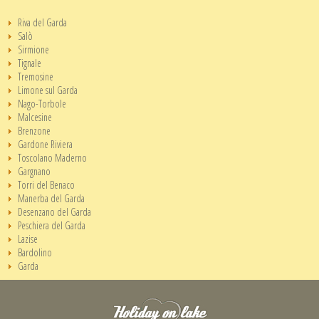
Riva del Garda
Salò
Sirmione
Tignale
Tremosine
Limone sul Garda
Nago-Torbole
Malcesine
Brenzone
Gardone Riviera
Toscolano Maderno
Gargnano
Torri del Benaco
Manerba del Garda
Desenzano del Garda
Peschiera del Garda
Lazise
Bardolino
Garda