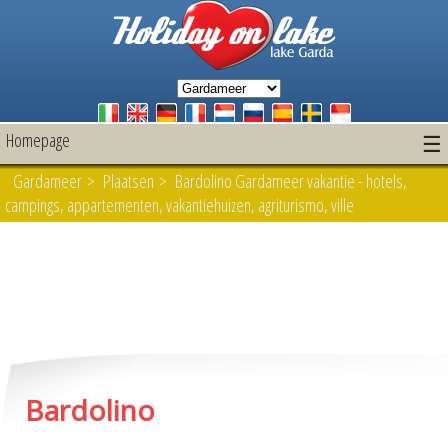
Homepage
☰
Gardameer
>
Plaatsen
> Bardolino Gardameer vakantie - hotels,
campings, appartementen, vakantiehuizen, agriturismo, ville
Bardolino