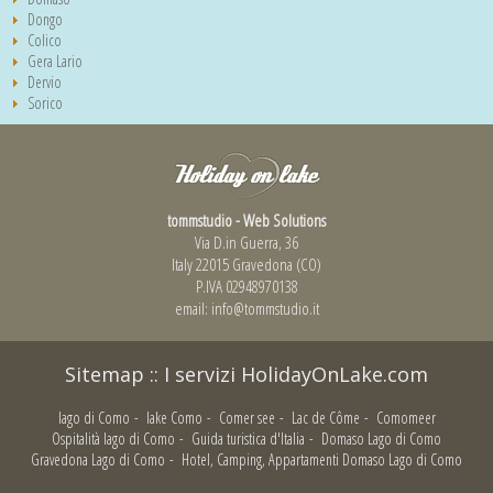
Dongo
Colico
Gera Lario
Dervio
Sorico
tommstudio - Web Solutions
Via D.in Guerra, 36
Italy 22015 Gravedona (CO)
P.IVA 02948970138
email:
info@tommstudio.it
Sitemap
::
I servizi HolidayOnLake.com
lago di Como
-
lake Como
-
Comer see
-
Lac de Côme
-
Comomeer
Ospitalità lago di Como
-
Guida turistica d'Italia
-
Domaso Lago di Como
Gravedona Lago di Como
-
Hotel, Camping, Appartamenti Domaso Lago di Como