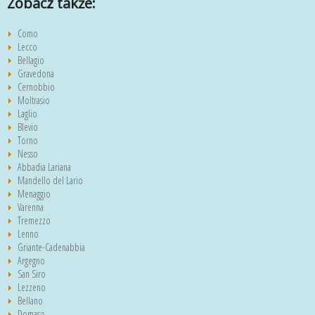
Zobacz także:
Como
Lecco
Bellagio
Gravedona
Cernobbio
Moltrasio
Laglio
Blevio
Torno
Nesso
Abbadia Lariana
Mandello del Lario
Menaggio
Varenna
Tremezzo
Lenno
Griante-Cadenabbia
Argegno
San Siro
Lezzeno
Bellano
Domaso