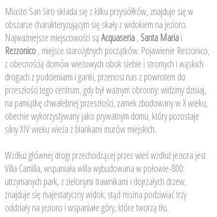
Miasto San Siro składa się z kilku przysiółków, znajduje się w
obszarze charakteryzującym się skały z widokiem na jezioro.
Najważniejsze miejscowości są
Acquaseria
,
Santa Maria
i
Rezzonico
, miejsce starożytnych początków. Pojawienie Rezzonico,
z obecnością domów wieżowych obok siebie i stromych i wąskich
drogach z podcieniami i ganki, przenosi nas z powrotem do
przeszłości tego centrum, gdy był ważnym obronny; widzimy dzisiaj,
na pamiątkę chwalebnej przeszłości, zamek zbudowany w X wieku,
obecnie wykorzystywany jako prywatnym domu, który pozostaje
silny XIV wieku wieża z blankami murów miejskich.
Wzdłuż głównej drogi przechodzącej przez wieś wzdłuż jeziora jest
Villa Camilla, wspaniała willa wybudowana w połowie-800:
utrzymanych park, z zielonymi trawnikami i dojrzałych drzew,
znajduje się majestatyczny widok; stąd można podziwiać trzy
oddziały na jezioro i wspaniałe góry, które tworzą tło.