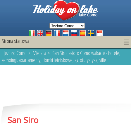
Strona startowa
☰
Jezioro Como
>
Miejsca
> San Siro Jezioro Como wakacje - hotele,
kempingi, apartamenty, domki letniskowe, agroturystyka, ville
San Siro