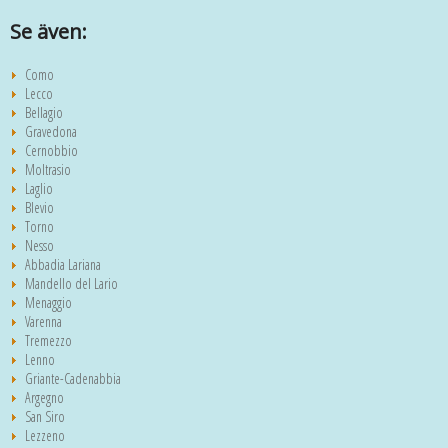
Se även:
Como
Lecco
Bellagio
Gravedona
Cernobbio
Moltrasio
Laglio
Blevio
Torno
Nesso
Abbadia Lariana
Mandello del Lario
Menaggio
Varenna
Tremezzo
Lenno
Griante-Cadenabbia
Argegno
San Siro
Lezzeno