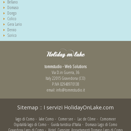
Bellano
Domaso
Dongo
Colico
Gera Lario
Dervio
Sorico
tommstudio - Web Solutions
Via D.in Guerra, 36
Italy 22015 Gravedona (CO)
P.IVA 02948970138
email:
info@tommstudio.it
Sitemap
::
I servizi HolidayOnLake.com
lago di Como
-
lake Como
-
Comer see
-
Lac de Côme
-
Comomeer
Ospitalità lago di Como
-
Guida turistica d'Italia
-
Domaso Lago di Como
Gravedona Lago di Como
-
Hotel, Camping, Appartamenti Domaso Lago di Como