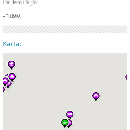
från deras trädgård.
« TILLBAKA
Karta: