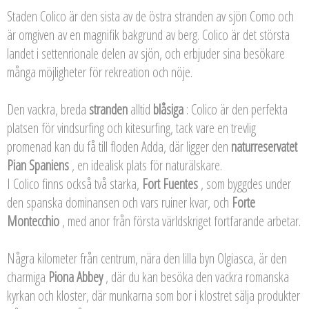
Staden Colico är den sista av de östra stranden av sjön Como och
är omgiven av en magnifik bakgrund av berg. Colico är det största
landet i settenrionale delen av sjön, och erbjuder sina besökare
många möjligheter för rekreation och nöje.
Den vackra, breda
stranden
alltid
blåsiga
: Colico är den perfekta
platsen för vindsurfing och kitesurfing, tack vare en trevlig
promenad kan du få till floden Adda, där ligger den
naturreservatet
Pian Spaniens
, en idealisk plats för naturälskare.
I Colico finns också två starka,
Fort Fuentes
, som byggdes under
den spanska dominansen och vars ruiner kvar, och
Forte
Montecchio
, med anor från första världskriget fortfarande arbetar.
Några kilometer från centrum, nära den lilla byn Olgiasca, är den
charmiga
Piona Abbey
, där du kan besöka den vackra romanska
kyrkan och kloster, där munkarna som bor i klostret sälja produkter