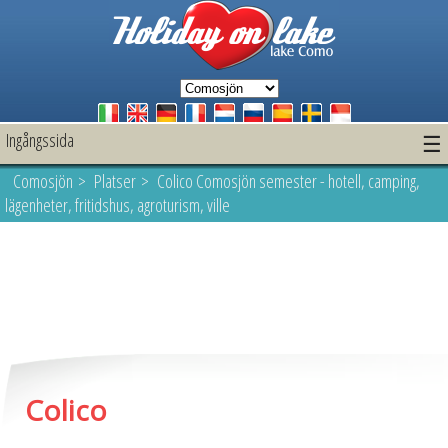
Ingångssida
☰
Comosjön
>
Platser
> Colico Comosjön semester - hotell, camping,
lägenheter, fritidshus, agroturism, ville
Colico